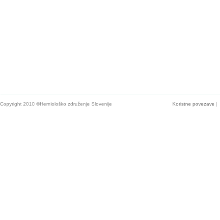
Copyright 2010 ©Herniološko združenje Slovenije
Koristne povezave
|