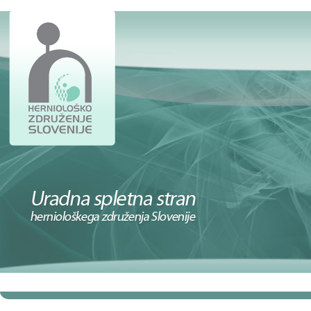
DOMOV
ČLANI
STROKOVNO
KONGRESI IN IZO